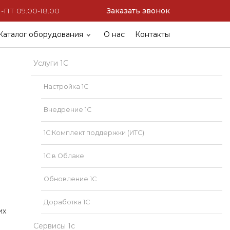
ПТ 09.00-18.00
Заказать звонок
Каталог оборудования
О нас
Контакты
Услуги 1С
Настройка 1С
Внедрение 1С
1С:Комплект поддержки (ИТС)
1С в Облаке
Обновление 1С
Доработка 1С
их
Сервисы 1с