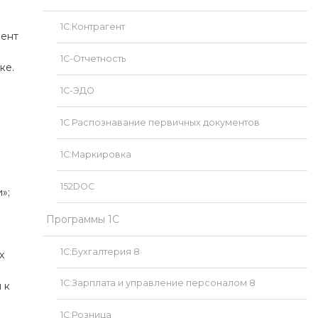
1С:Контрагент
мент
1С-Отчетность
ке.
1С-ЭДО
1С Распознавание первичных документов
1С:Маркировка
152DOC
»;
;
Программы 1С
1С:Бухгалтерия 8
х
1С:Зарплата и управление персоналом 8
 к
1С:Розница