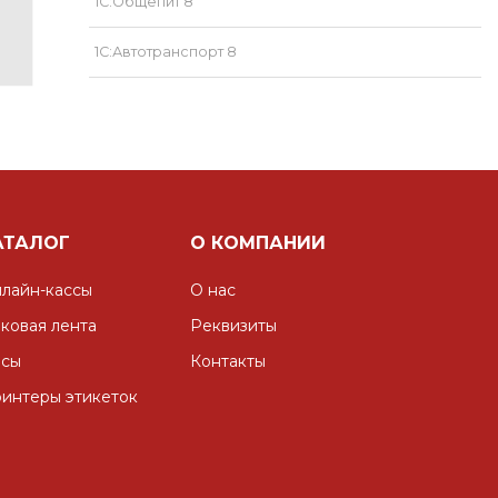
1С:Общепит 8
1С:Автотранспорт 8
АТАЛОГ
О КОМПАНИИ
лайн-кассы
О нас
ковая лента
Реквизиты
сы
Контакты
интеры этикеток