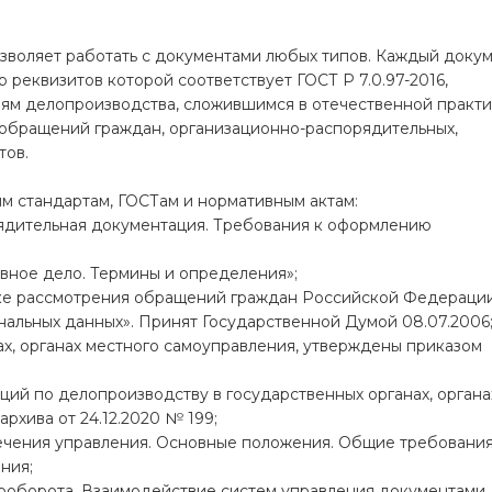
зволяет работать с документами любых типов. Каждый доку
реквизитов которой соответствует ГОСТ Р 7.0.97-2016,
ям делопроизводства, сложившимся в отечественной практи
 обращений граждан, организационно-распорядительных,
тов.
 стандартам, ГОСТам и нормативным актам:
рядительная документация. Требования к оформлению
вное дело. Термины и определения»;
дке рассмотрения обращений граждан Российской Федерации
нальных данных». Принят Государственной Думой 08.07.2006
х, органах местного самоуправления, утверждены приказом
ий по делопроизводству в государственных органах, органа
рхива от 24.12.2020 № 199;
ечения управления. Основные положения. Общие требования
ния;
ооборота. Взаимодействие систем управления документами.