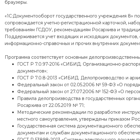
браузеры.
«1С:Документооборот государственного учреждения 8» по
сопровождается учетно-регистрационной карточкой, набор 
требованиям ГСДОУ, рекомендациям Росархива и традици
Поддерживается учет входящих и исходящих документов,
информационно-справочных и прочих внутренних докумен
Программа соответствует основным делопроизводственным
ГОСТ Р 7.0.97-2016 «СИБИД. Организационно-распо
документов»;
ГОСТ Р 7.0.8-2013 «СИБИД. Делопроизводство и архи
Федеральный закон от 02.05.2006 № 59-ФЗ «О поря
Федеральный закон от 27.07.2006 № 152-ФЗ «О персо
Правила делопроизводства в государственных органа
Росархива от 22.05.2019 № 71;
Методические рекомендации по разработке инструкц
местного самоуправления, утверждены приказом Роса
Государственная система документационного обесп
документам и службам документационного обеспече
ГОСТ Р 53898-2013 «Системы электронного документ