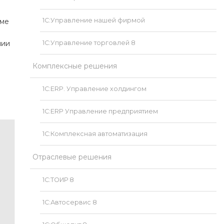
1С:Управление нашей фирмой
еме
нии
1С:Управление торговлей 8
й
Комплексные решения
1С:ERP. Управление холдингом
1С:ERP Управление предприятием
1С:Комплексная автоматизация
Отраслевые решения
1С:ТОИР 8
1С:Автосервис 8